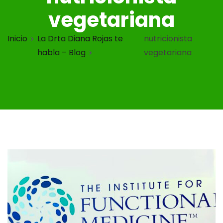
vegetariana
Inicio
La Drta Diana Rojas te
nutricionista
habla – Blog
vegetariana