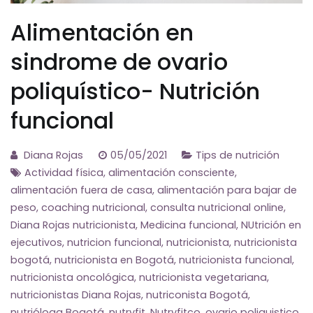
Alimentación en
sindrome de ovario
poliquístico- Nutrición
funcional
Diana Rojas
05/05/2021
Tips de nutrición
Actividad física
,
alimentación consciente
,
alimentación fuera de casa
,
alimentación para bajar de
peso
,
coaching nutricional
,
consulta nutricional online
,
Diana Rojas nutricionista
,
Medicina funcional
,
NUtrición en
ejecutivos
,
nutricion funcional
,
nutricionista
,
nutricionista
bogotá
,
nutricionista en Bogotá
,
nutricionista funcional
,
nutricionista oncológica
,
nutricionista vegetariana
,
nutricionistas Diana Rojas
,
nutriconista Bogotá
,
nutrióloga Bogotá
,
nutryfit
,
Nutryfitco
,
ovario poliquistico
,