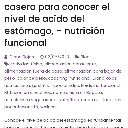
casera para conocer el
nivel de acido del
estómago, – nutrición
funcional
Diana Rojas
02/05/2023
Blog
Actividad física
,
alimentación consciente
,
alimentación fuera de casa
,
alimentación para bajar de
peso
,
bajar de peso
,
coaching nutricional
,
Diana Rojas
nutricionista
,
gastritis
,
hipoclorhidria
,
Medicina funcional
,
NUtrición en ejecutivos
,
nutricionista en Bogotá
,
nutricionista vegetariana
,
Nutryfitco
,
recetas saludables
por nutricionista
,
wellness
Conoce el nivel de acido del estomago es fundamental
para un correcto funcionamiento del estomago, conoce