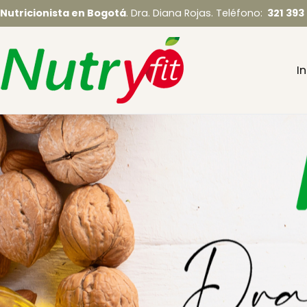
Nutricionista en Bogotá
. Dra. Diana Rojas. Teléfono:
321 393
In
Nutryfit – Nutric
Nutricionista en Bogotá