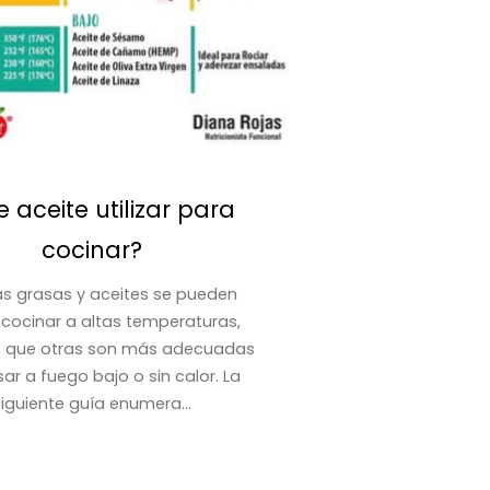
 aceite utilizar para
Intesti
cocinar?
Se conoce c
reviste el intest
s grasas y aceites se pueden
ser un tamiz 
 cocinar a altas temperaturas,
debería ser. Es
s que otras son más adecuadas
super
ar a fuego bajo o sin calor. La
siguiente guía enumera...