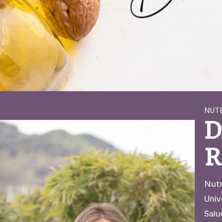
NUTR
D
R
Nutr
Univ
Salu