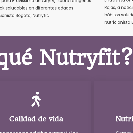
Entrevista ofr
, para Bravissimo de Citytv, sobre refrigerios
Rojas, a noti
ck saludables en diferentes edades
hábitos salud
cionista Bogota, Nutryfit.
Nutricionista 
qué Nutryfit
Calidad de vida
Nutr