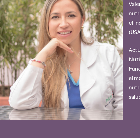
Vale
nutr
el I
(USA
Actu
Nuti
Func
el m
nutr
salud