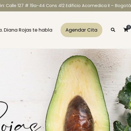
ón:
Calle 127 # 19a-44 Cons 412 Edificio Acomedica II – Bogotá
0
a. Diana Rojas te habla
Agendar Cita