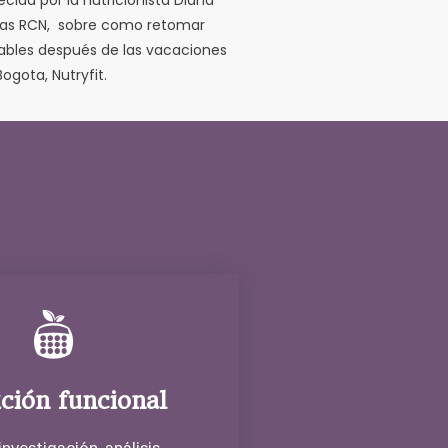
ecida por la nutricionista Diana
cias RCN, sobre como retomar
ables después de las vacaciones
Bogota, Nutryfit.
?
ición funcional