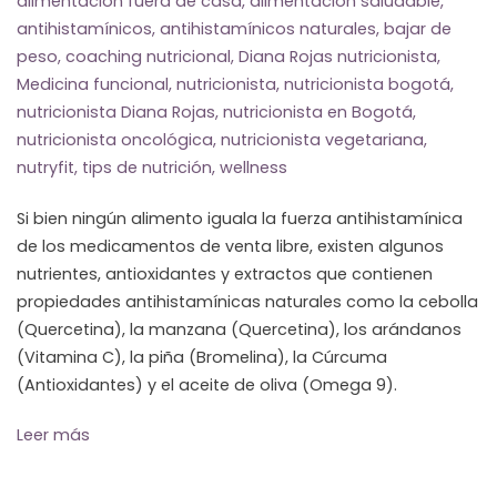
alimentación fuera de casa
,
alimentación saludable
,
antihistamínicos
,
antihistamínicos naturales
,
bajar de
peso
,
coaching nutricional
,
Diana Rojas nutricionista
,
Medicina funcional
,
nutricionista
,
nutricionista bogotá
,
nutricionista Diana Rojas
,
nutricionista en Bogotá
,
nutricionista oncológica
,
nutricionista vegetariana
,
nutryfit
,
tips de nutrición
,
wellness
Si bien ningún alimento iguala la fuerza antihistamínica
de los medicamentos de venta libre, existen algunos
nutrientes, antioxidantes y extractos que contienen
propiedades antihistamínicas naturales como la cebolla
(Quercetina), la manzana (Quercetina), los arándanos
(Vitamina C), la piña (Bromelina), la Cúrcuma
(Antioxidantes) y el aceite de oliva (Omega 9).
Leer más