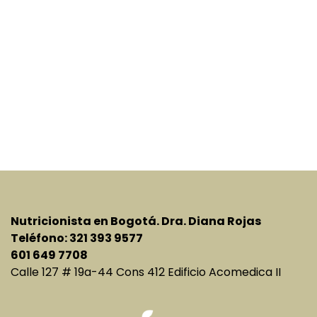
Nutricionista en Bogotá. Dra. Diana Rojas
Teléfono: 321 393 9577
601 649 7708
Calle 127 # 19a-44 Cons 412 Edificio Acomedica II