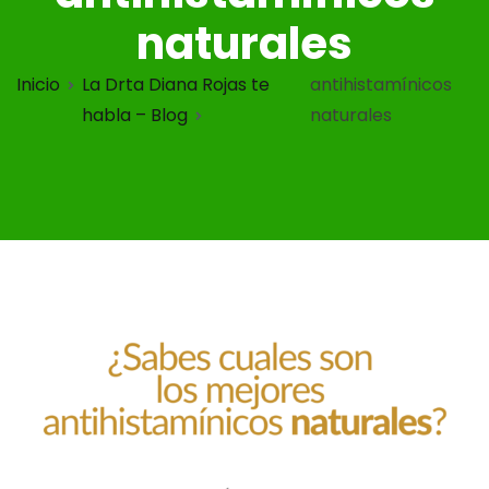
naturales
Inicio
La Drta Diana Rojas te
antihistamínicos
habla – Blog
naturales