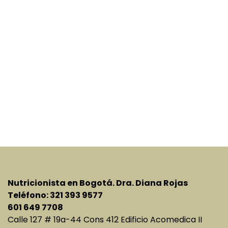
Nutricionista en Bogotá. Dra. Diana Rojas
Teléfono: 321 393 9577
601 649 7708
Calle 127 # 19a-44 Cons 412 Edificio Acomedica II