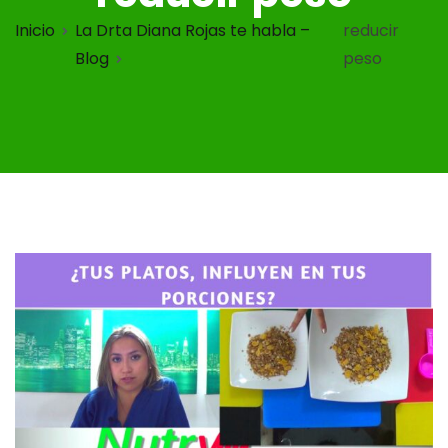
Inicio
La Drta Diana Rojas te habla –
reducir
Blog
peso