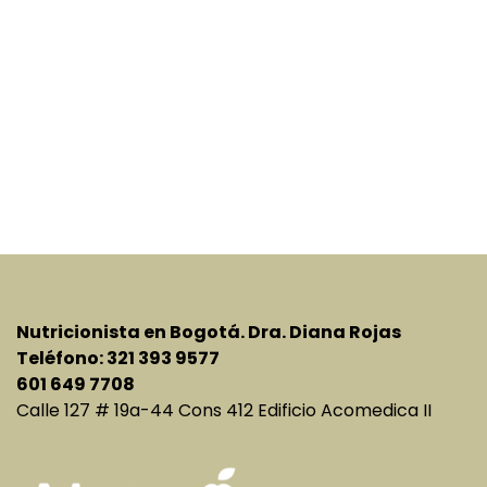
Nutricionista en Bogotá. Dra. Diana Rojas
Teléfono: 321 393 9577
601 649 7708
Calle 127 # 19a-44 Cons 412 Edificio Acomedica II