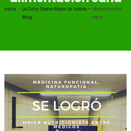
Inicio
La Drta Diana Rojas te habla –
alimentación
Blog
sana