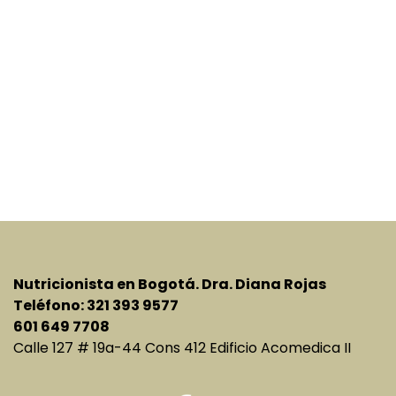
Nutricionista en Bogotá. Dra. Diana Rojas
Teléfono: 321 393 9577
601 649 7708
Calle 127 # 19a-44 Cons 412 Edificio Acomedica II