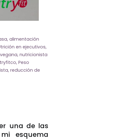
asa
,
alimentación
trición en ejecutivos
,
a vegana
,
nutricionista
tryfitco
,
Peso
ista
,
reducción de
er una de las
r mi esquema