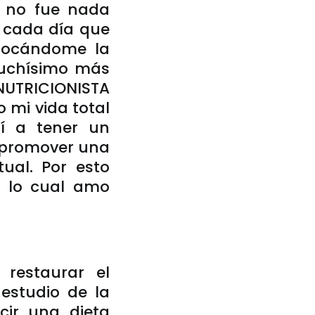
o no fue nada
ro cada día que
locándome la
muchísimo más
UTRICIONISTA
 mi vida total
dí a tener un
a promover una
tual. Por esto
r lo cual amo
 restaurar el
 estudio de la
cir una dieta