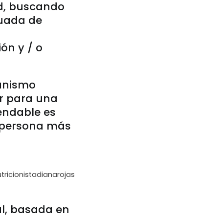
ad, buscando
cuada de
ón y / o
ganismo
r para una
mendable es
a persona más
utricionistadianarojas
al, basada en