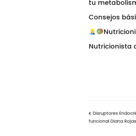
tu metabolis
Consejos bási
Nutricion
Nutricionista
Navegaci
Disruptores Endocri
funcional Diana Roja
de