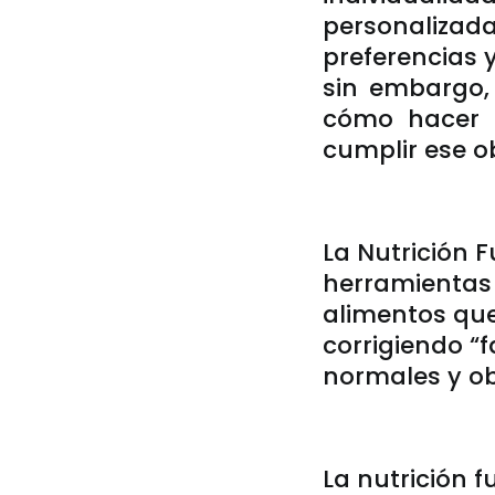
personalizad
preferencias 
sin embargo,
cómo hacer q
cumplir ese ob
La Nutrición F
herramientas 
alimentos qu
corrigiendo “
normales y ob
La nutrición f