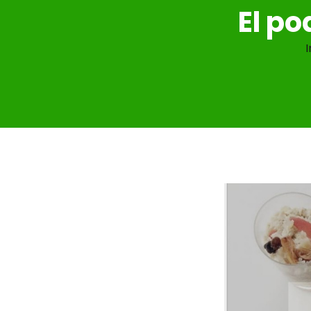
El po
I