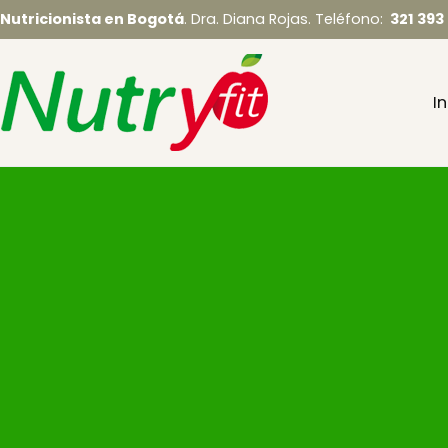
Saltar
Nutricionista en Bogotá
. Dra. Diana Rojas. Teléfono:
321 393
al
contenido
In
Nutryfit – Nutric
Nutricionista en Bogotá