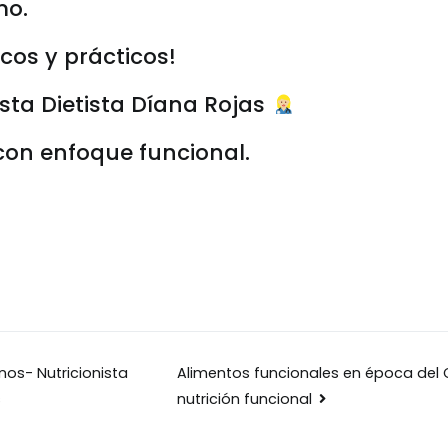
mo.
cos y prácticos!
ista Dietista Díana Rojas
 con enfoque funcional.
ón
nos- Nutricionista
Alimentos funcionales en época del 
nutrición funcional
s