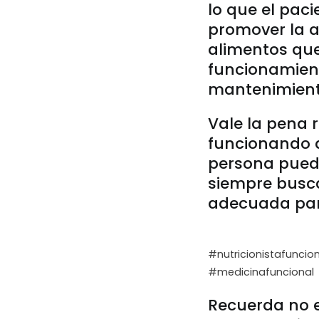
lo que el pac
promover la a
alimentos que
funcionamient
mantenimiento
Vale la pena 
funcionando 
persona puede
siempre busca
adecuada par
#nutricionistafuncion
#medicinafuncional
Recuerda no e