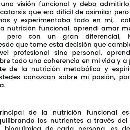
a una visión funcional y debo admitirl
 catarsis que era difícil de asimilar pe
más y experimentaba todo en mi, co
la nutrición funcional, aprendi amar 
n pero con un gran diferencial, N
sde que tome esta decisión que cambio
vel profesional sino personal, apren
sobre todo una coherencia en mi vida y 
nte de la nutrición metabólica y espiri
stedes conozcan sobre mi pasión, po
a.
principal de la nutrición funcional es
ilibrando los nutrientes a través del
ad bioquímica de cada persona, es de