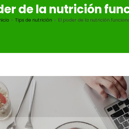
der de la nutrición fun
nicio
Tips de nutrición
El poder de la nutrición funcion