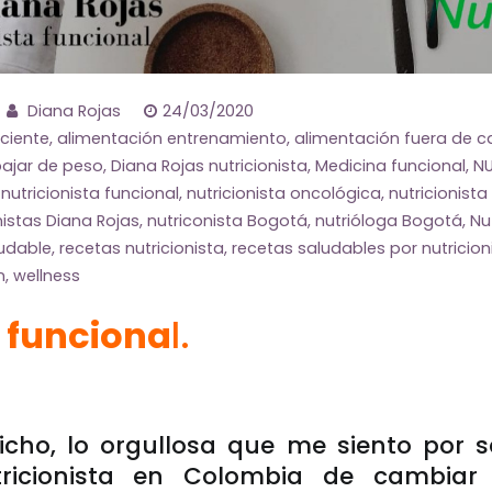
Diana Rojas
24/03/2020
ciente
,
alimentación entrenamiento
,
alimentación fuera de c
ajar de peso
,
Diana Rojas nutricionista
,
Medicina funcional
,
NU
,
nutricionista funcional
,
nutricionista oncológica
,
nutricionist
nistas Diana Rojas
,
nutriconista Bogotá
,
nutrióloga Bogotá
,
Nu
ludable
,
recetas nutricionista
,
recetas saludables por nutricion
n
,
wellness
 funciona
l.
icho, lo orgullosa que me siento por s
tricionista en Colombia de cambia