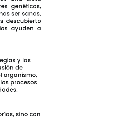
es genéticos,
mos ser sanos,
s descubierto
cios ayuden a
egias y las
usión de
l organismo,
 los procesos
dades.
orías, sino con