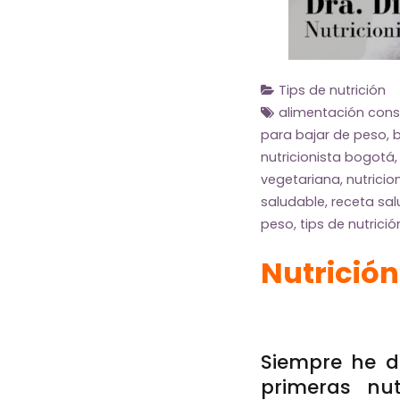
Tips de nutrición
alimentación cons
para bajar de peso
,
b
nutricionista bogotá
vegetariana
,
nutricio
saludable
,
receta sa
peso
,
tips de nutrició
Nutrición
Siempre he d
primeras nu