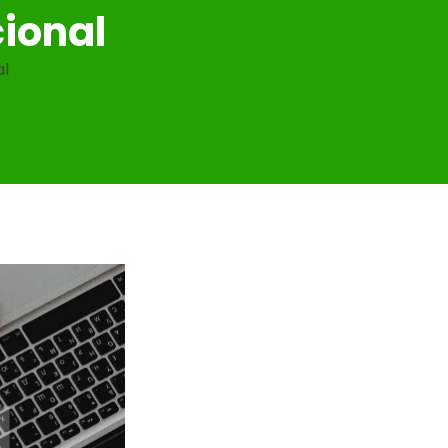
cional
al