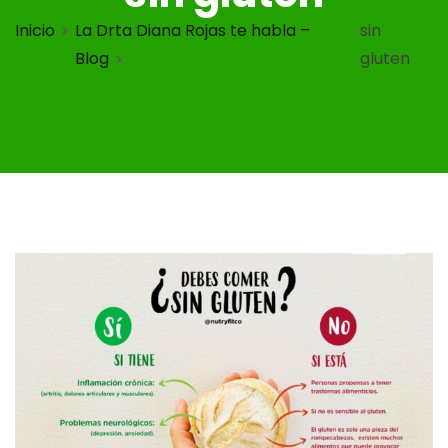
Inicio
La Drta Diana Rojas te habla –
sin
Blog
gluten