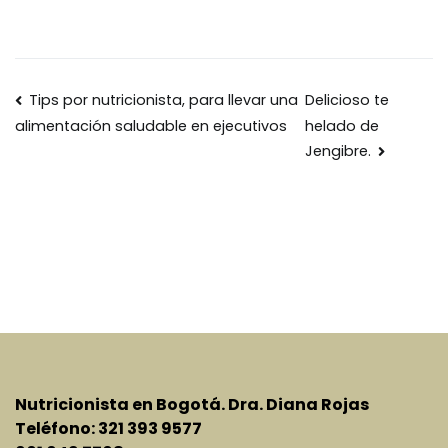
Navegación
Tips por nutricionista, para llevar una
Delicioso te
helado de
alimentación saludable en ejecutivos
de
Jengibre.
entradas
Nutricionista en Bogotá. Dra. Diana Rojas
Teléfono: 321 393 9577