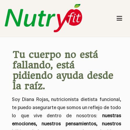
Nutryfit – Nutricionista en Bogotá – Diana Rojas
Nutricionista en Bogotá – Diana Rojas. Nutricionista funcional
Tu cuerpo no está
fallando, está
pidiendo ayuda desde
la raíz.
Soy Diana Rojas, nutricionista dietista funcional,
te puedo asegurarte que somos un reflejo de todo
lo que vive dentro de nosotros:
nuestras
emociones, nuestros pensamientos, nuestros