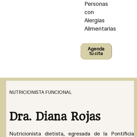
Personas
con
Alergias
Alimentarias
Conoce
Agenda
tu cita
más
NUTRICIONISTA FUNCIONAL
Dra. Diana Rojas
Nutricionista dietista, egresada de la Pontificia