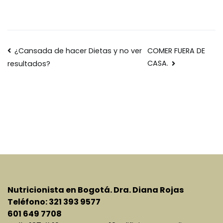
Navegación
¿Cansada de hacer Dietas y no ver
COMER FUERA DE
CASA.
resultados?
de
entradas
Nutricionista en Bogotá. Dra. Diana Rojas
Teléfono: 321 393 9577
601 649 7708