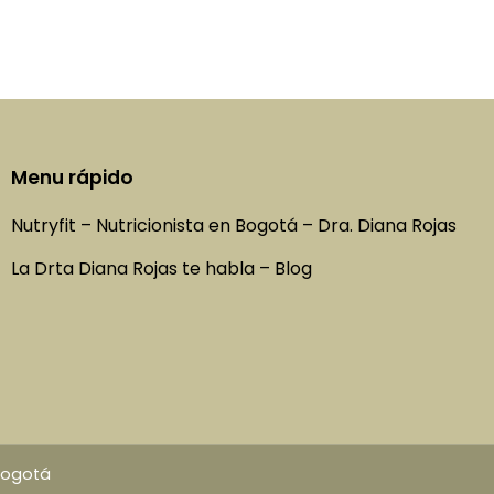
Menu rápido
Nutryfit – Nutricionista en Bogotá – Dra. Diana Rojas
La Drta Diana Rojas te habla – Blog
 Bogotá