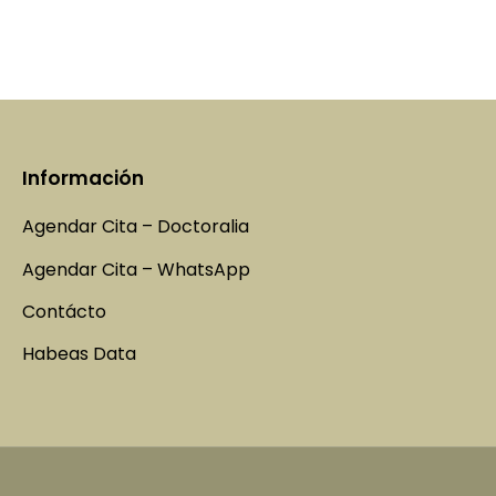
Información
Agendar Cita – Doctoralia
Agendar Cita – WhatsApp
Contácto
Habeas Data