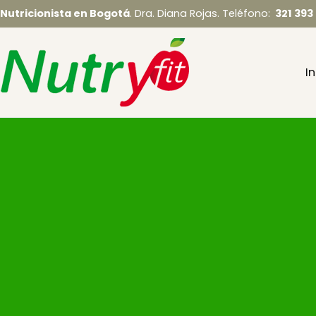
Saltar
Nutricionista en Bogotá
. Dra. Diana Rojas. Teléfono:
321 393
al
contenido
In
Nutryfit – Nutric
Nutricionista en Bogotá