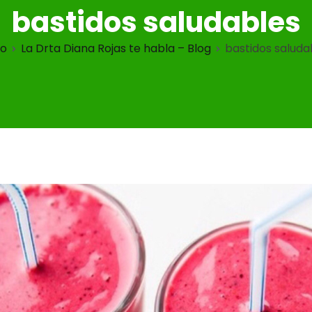
bastidos saludables
io
La Drta Diana Rojas te habla – Blog
bastidos saluda